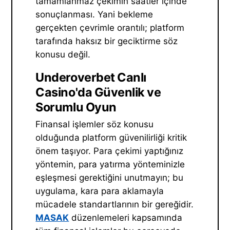
tamamlanmaz çekimin saatler içinde
sonuçlanması. Yani bekleme
gerçekten çevrimle orantılı; platform
tarafında haksız bir geciktirme söz
konusu değil.
Underoverbet Canlı
Casino'da Güvenlik ve
Sorumlu Oyun
Finansal işlemler söz konusu
olduğunda platform güvenilirliği kritik
önem taşıyor. Para çekimi yaptığınız
yöntemin, para yatırma yönteminizle
eşleşmesi gerektiğini unutmayın; bu
uygulama, kara para aklamayla
mücadele standartlarının bir gereğidir.
MASAK
düzenlemeleri kapsamında