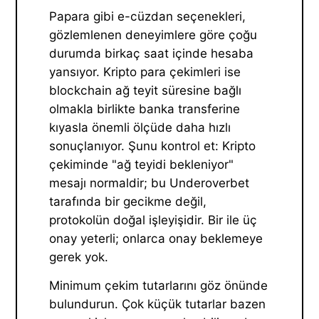
Papara gibi e-cüzdan seçenekleri,
gözlemlenen deneyimlere göre çoğu
durumda birkaç saat içinde hesaba
yansıyor. Kripto para çekimleri ise
blockchain ağ teyit süresine bağlı
olmakla birlikte banka transferine
kıyasla önemli ölçüde daha hızlı
sonuçlanıyor. Şunu kontrol et: Kripto
çekiminde "ağ teyidi bekleniyor"
mesajı normaldir; bu Underoverbet
tarafında bir gecikme değil,
protokolün doğal işleyişidir. Bir ile üç
onay yeterli; onlarca onay beklemeye
gerek yok.
Minimum çekim tutarlarını göz önünde
bulundurun. Çok küçük tutarlar bazen