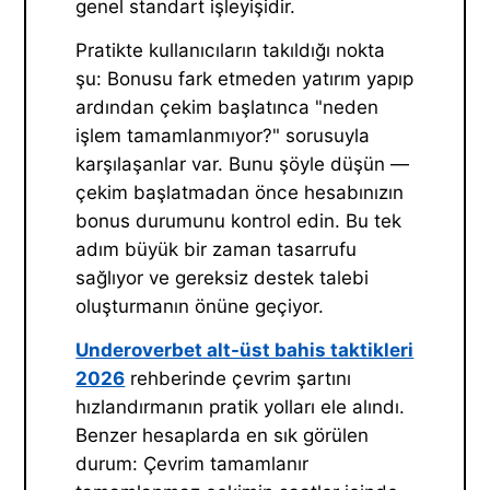
genel standart işleyişidir.
Pratikte kullanıcıların takıldığı nokta
şu: Bonusu fark etmeden yatırım yapıp
ardından çekim başlatınca "neden
işlem tamamlanmıyor?" sorusuyla
karşılaşanlar var. Bunu şöyle düşün —
çekim başlatmadan önce hesabınızın
bonus durumunu kontrol edin. Bu tek
adım büyük bir zaman tasarrufu
sağlıyor ve gereksiz destek talebi
oluşturmanın önüne geçiyor.
Underoverbet alt-üst bahis taktikleri
2026
rehberinde çevrim şartını
hızlandırmanın pratik yolları ele alındı.
Benzer hesaplarda en sık görülen
durum: Çevrim tamamlanır