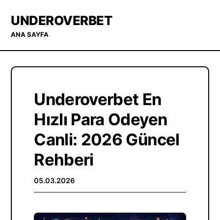
UNDEROVERBET
ANA SAYFA
Underoverbet En
Hızlı Para Odeyen
Canli: 2026 Güncel
Rehberi
05.03.2026