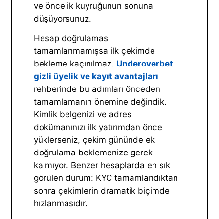
ve öncelik kuyruğunun sonuna
düşüyorsunuz.
Hesap doğrulaması
tamamlanmamışsa ilk çekimde
bekleme kaçınılmaz.
Underoverbet
gizli üyelik ve kayıt avantajları
rehberinde bu adımları önceden
tamamlamanın önemine değindik.
Kimlik belgenizi ve adres
dokümanınızı ilk yatırımdan önce
yüklerseniz, çekim gününde ek
doğrulama beklemenize gerek
kalmıyor. Benzer hesaplarda en sık
görülen durum: KYC tamamlandıktan
sonra çekimlerin dramatik biçimde
hızlanmasıdır.