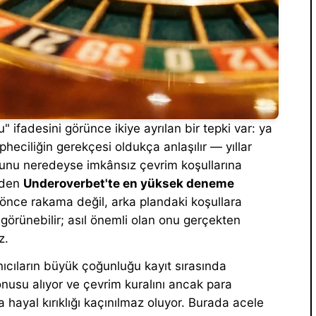
ifadesini görünce ikiye ayrılan bir tepki var: ya
üpheciliğin gerekçesi oldukça anlaşılır — yıllar
unu neredeyse imkânsız çevrim koşullarına
üzden
Underoverbet'te en yüksek deneme
nce rakama değil, arka plandaki koşullara
örünebilir; asıl önemli olan onu gerçekten
z.
nıcıların büyük çoğunluğu kayıt sırasında
nusu alıyor ve çevrim kuralını ancak para
hayal kırıklığı kaçınılmaz oluyor. Burada acele