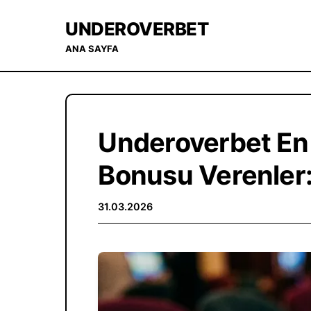
UNDEROVERBET
ANA SAYFA
Underoverbet E
Bonusu Verenler
31.03.2026