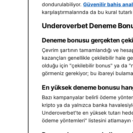
dondurulabiliyor.
Güvenilir bahis anali
karşılaştırmalarında da bu kural tutar
Underoverbet Deneme Bonus
Deneme bonusu gerçekten çekil
Çevrim şartının tamamlandığı ve hesa
kazançları genellikle çekilebilir hale 
olduğu için "çekilebilir bonus" ya da "
görmeniz gerekiyor; bu ibareyi bulama
En yüksek deneme bonusu hang
Bazı kampanyalar belirli ödeme yöntem
kripto ya da yalnızca banka havalesiyle
Underoverbet'te en yüksek tutarı hede
ödeme yöntemleri" listesini atlamayın — 