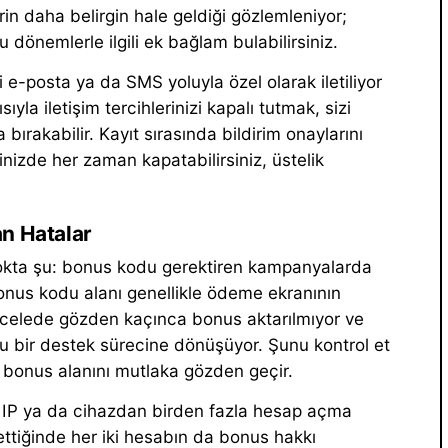
in daha belirgin hale geldiği gözlemleniyor;
 dönemlerle ilgili ek bağlam bulabilirsiniz.
 e-posta ya da SMS yoluyla özel olarak iletiliyor
yla iletişim tercihlerinizi kapalı tutmak, sizi
bırakabilir. Kayıt sırasında bildirim onaylarını
nizde her zaman kapatabilirsiniz, üstelik
an Hatalar
ğı nokta şu: bonus kodu gerektiren kampanyalarda
nus kodu alanı genellikle ödeme ekranının
; acelede gözden kaçınca bonus aktarılmıyor ve
 bir destek sürecine dönüşüyor. Şunu kontrol et
onus alanını mutlaka gözden geçir.
ynı IP ya da cihazdan birden fazla hesap açma
 ettiğinde her iki hesabın da bonus hakkı