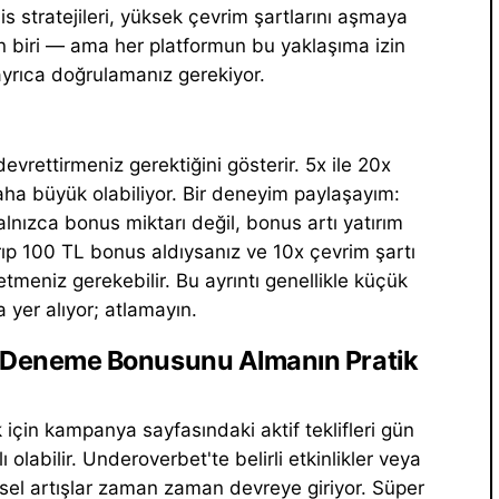
s stratejileri, yüksek çevrim şartlarını aşmaya
n biri — ama her platformun bu yaklaşıma izin
ayrıca doğrulamanız gerekiyor.
evrettirmeniz gerektiğini gösterir. 5x ile 20x
aha büyük olabiliyor. Bir deneyim paylaşayım:
ızca bonus miktarı değil, bonus artı yatırım
ırıp 100 TL bonus aldıysanız ve 10x çevrim şartı
tmeniz gerekebilir. Bu ayrıntı genellikle küçük
yer alıyor; atlamayın.
 Deneme Bonusunu Almanın Pratik
in kampanya sayfasındaki aktif teklifleri gün
olabilir. Underoverbet'te belirli etkinlikler veya
sel artışlar zaman zaman devreye giriyor. Süper