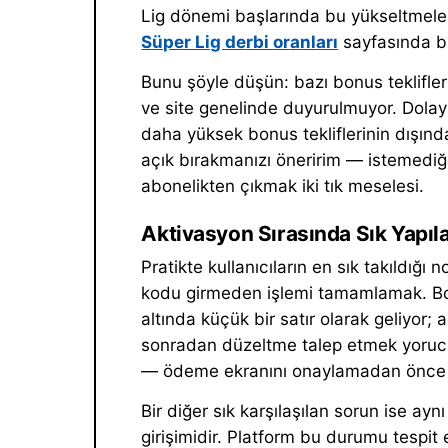
Lig dönemi başlarında bu yükseltmeler
Süper Lig derbi oranları
sayfasında bu
Bunu şöyle düşün: bazı bonus teklifleri
ve site genelinde duyurulmuyor. Dolayısı
daha yüksek bonus tekliflerinin dışında 
açık bırakmanızı öneririm — istemediği
abonelikten çıkmak iki tık meselesi.
Aktivasyon Sırasında Sık Yapıl
Pratikte kullanıcıların en sık takıldı
kodu girmeden işlemi tamamlamak. Bo
altında küçük bir satır olarak geliyor
sonradan düzeltme talep etmek yorucu
— ödeme ekranını onaylamadan önce b
Bir diğer sık karşılaşılan sorun ise a
girişimidir. Platform bu durumu tespit