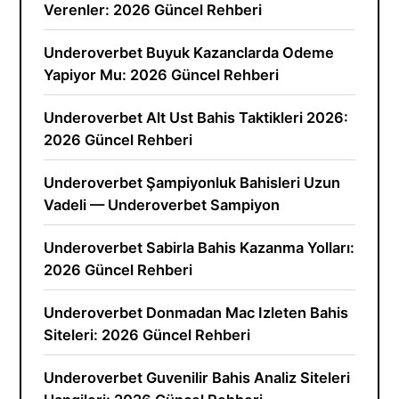
Verenler: 2026 Güncel Rehberi
Underoverbet Buyuk Kazanclarda Odeme
Yapiyor Mu: 2026 Güncel Rehberi
Underoverbet Alt Ust Bahis Taktikleri 2026:
2026 Güncel Rehberi
Underoverbet Şampiyonluk Bahisleri Uzun
Vadeli — Underoverbet Sampiyon
Underoverbet Sabirla Bahis Kazanma Yolları:
2026 Güncel Rehberi
Underoverbet Donmadan Mac Izleten Bahis
Siteleri: 2026 Güncel Rehberi
Underoverbet Guvenilir Bahis Analiz Siteleri