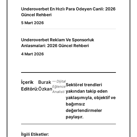
Underoverbet En Hızlı Para Odeyen Canli: 2026
Güncel Rehberi
5 Mart 2026
Underoverbet Reklam Ve Sponsorluk
Anlasmalari: 2026 Güncel Rehberi
4 Mart 2026
İçerik
Burak
— Dijital
Sektörel trendleri
Eğlence
Editörü:
Özkan
yakından takip eden
Analisti
yaklaşımıyla, objektif ve
bağımsız
değerlendirmeler
paylaşır.
İlgili Etiketler: