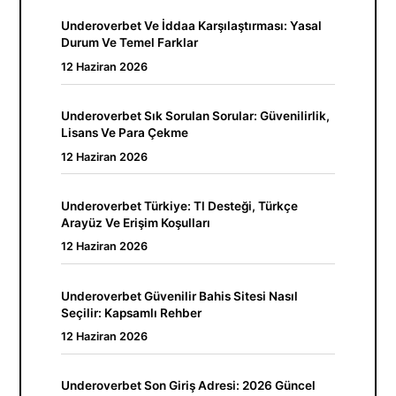
Underoverbet Ve İddaa Karşılaştırması: Yasal
Durum Ve Temel Farklar
12 Haziran 2026
Underoverbet Sık Sorulan Sorular: Güvenilirlik,
Lisans Ve Para Çekme
12 Haziran 2026
Underoverbet Türkiye: Tl Desteği, Türkçe
Arayüz Ve Erişim Koşulları
12 Haziran 2026
Underoverbet Güvenilir Bahis Sitesi Nasıl
Seçilir: Kapsamlı Rehber
12 Haziran 2026
Underoverbet Son Giriş Adresi: 2026 Güncel